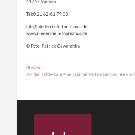
41747 Viersen
Tel:0 21 62-81 79 03
info@niederrhein-tourismus.de
www.niederrhein-tourismus.de
© Foto: Patrick Gawandtka
Beitragsnavigation
Previous
Previous
post:
Als die Kaffeekanne noch lächelte: Die Geschichte von 