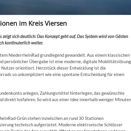
ionen im Kreis Viersen
s zeigt sich deutlich: Das Konzept geht auf. Das System wird von Gästen
h kontinuierlich weiter.
system NiederrheinRad grundlegend gewandelt. Aus einem klassischen
d persönlicher Übergabe ist eine moderne, digitale Mobilitätslösung
Nutzer orientiert. Herzstück dieser Entwicklung ist die
rrads so unkompliziert wie eine spontane Entscheidung für einen
 Kundenkonto anlegen, Zahlungsmittel hinterlegen, das gewünschte
direkt losfahren. So wird aus einer Idee innerhalb weniger Minute
heinRad-Grün stehen inzwischen an rund 30 Stationen
isierung technisch aufgerüstet. Moderne elektronische Schlösser