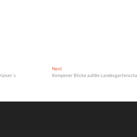
Next
Next
post:
Kaiser´s
Kempener Blicke aufdie Landesgartensch