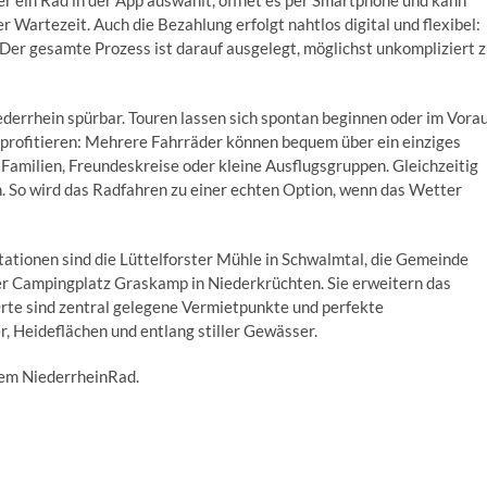
r ein Rad in der App auswählt, öffnet es per Smartphone und kann
r Wartezeit. Auch die Bezahlung erfolgt nahtlos digital und flexibel:
 Der gesamte Prozess ist darauf ausgelegt, möglichst unkompliziert 
ederrhein spürbar. Touren lassen sich spontan beginnen oder im Vora
 profitieren: Mehrere Fahrräder können bequem über ein einziges
Familien, Freundeskreise oder kleine Ausflugsgruppen. Gleichzeitig
n. So wird das Radfahren zu einer echten Option, wenn das Wetter
ationen sind die Lüttelforster Mühle in Schwalmtal, die Gemeinde
er Campingplatz Graskamp in Niederkrüchten. Sie erweitern das
Orte sind zentral gelegene Vermietpunkte und perfekte
, Heideflächen und entlang stiller Gewässer.
dem NiederrheinRad.