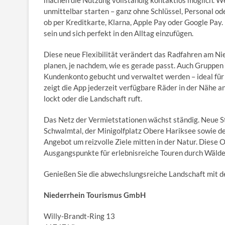
machen die Nutzung vollständig kontaktlos möglich. We
unmittelbar starten – ganz ohne Schlüssel, Personal ode
ob per Kreditkarte, Klarna, Apple Pay oder Google Pay.
sein und sich perfekt in den Alltag einzufügen.
Diese neue Flexibilität verändert das Radfahren am Ni
planen, je nachdem, wie es gerade passt. Auch Gruppen
Kundenkonto gebucht und verwaltet werden – ideal für 
zeigt die App jederzeit verfügbare Räder in der Nähe a
lockt oder die Landschaft ruft.
Das Netz der Vermietstationen wächst ständig. Neue St
Schwalmtal, der Minigolfplatz Obere Hariksee sowie d
Angebot um reizvolle Ziele mitten in der Natur. Diese 
Ausgangspunkte für erlebnisreiche Touren durch Wälder
Genießen Sie die abwechslungsreiche Landschaft mit 
Niederrhein Tourismus GmbH
Willy-Brandt-Ring 13