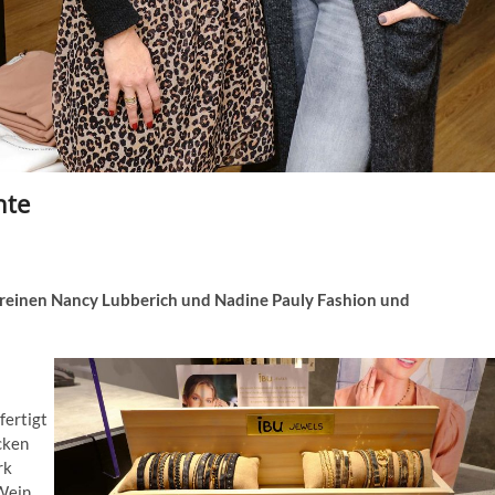
hte
reinen Nancy Lubberich und Nadine Pauly Fashion und
fertigt
cken
rk
 Wein