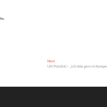
hr,
Next
Next
post:
Ulli Potofski – „Ich lebe gern in Kempe