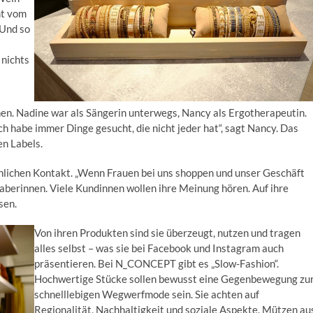
mt vom
 Und so
nichts
nen. Nadine war als Sängerin unterwegs, Nancy als Ergotherapeutin.
ch habe immer Dinge gesucht, die nicht jeder hat“, sagt Nancy. Das
en Labels.
sönlichen Kontakt. „Wenn Frauen bei uns shoppen und unser Geschäft
Inhaberinnen. Viele Kundinnen wollen ihre Meinung hören. Auf ihre
ssen.
Von ihren Produkten sind sie überzeugt, nutzen und tragen
alles selbst – was sie bei Facebook und Instagram auch
präsentieren. Bei N_CONCEPT gibt es „Slow-Fashion“.
Hochwertige Stücke sollen bewusst eine Gegenbewegung zu
schnelllebigen Wegwerfmode sein. Sie achten auf
Regionalität, Nachhaltigkeit und soziale Aspekte. Mützen au