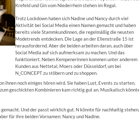
Krefeld und Gin vom Niederrhein stehen im Regal.
Trotz Lockdown haben sich Nadine und Nancy durch viel
Aktivität bei Social Media einen Namen gemacht und haben
bereits viele Stammkundinnen, die regelmäßig die neusten
Modetrends entdecken. Die Lage an der Ellenstraße 15 ist
herausfordernd. Aber die beiden arbeiten daran, auch über
Social Media auf sich aufmerksam zu machen. Und das
funktioniert. Neben Kempenerinnen kommen unter anderem
Kunden aus Nettetal, Moers oder Düsseldorf, um bei
N_CONCEPT zu stöbern und zu shoppen.
 ihnen noch einiges hören wird. Sie haben Lust, Events zu starten.
d zum geschickten Kombinieren kam richtig gut an. Musikalisch könnt
.
emacht. Und der passt wirklich gut. N könnte für nachhaltig stehen
ht aber für ihre beiden Vornamen: Nancy und Nadine.