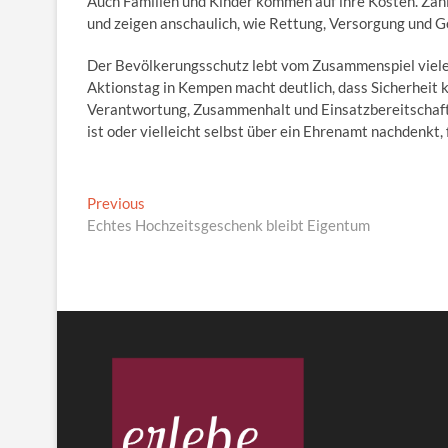
Auch Familien und Kinder kommen auf ihre Kosten. Za
und zeigen anschaulich, wie Rettung, Versorgung und 
Der Bevölkerungsschutz lebt vom Zusammenspiel viel
Aktionstag in Kempen macht deutlich, dass Sicherheit k
Verantwortung, Zusammenhalt und Einsatzbereitschaft.
ist oder vielleicht selbst über ein Ehrenamt nachdenkt,
Beitragsnavigation
Previous
Previous
post:
Echtes Hochzeitsgeschenk bleibt Eigentum