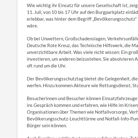
Wie wichtig ihr Einsatz für unsere Gesellschaft ist, z
11. Juli, von 10 bis 17 Uhr auf den Burgparkplatz ein
erlebbar, was hinter dem Begriff „Bevölkerungsschutz
wäre.
Ob bei Unwettern, Großschadenslagen, Verkehrsunfäll
Deutsche Rote Kreuz, das Technische Hilfswerk, die Mal
unverzichtbare Arbeit. Was viele nicht wissen: Ein große
investieren, um anderen beizustehen. Sie absolvieren A
oft rund um die Uhr.
Der Bevölkerungsschutztag bietet die Gelegenheit, dies
werfen. Hinzu kommen Akteure wie Rettungsdienst, Sta
Besucherinnen und Besucher können Einsatzfahrzeuge 
ins Gespräch kommen und erfahren, wie Hilfe im Krisenfa
Organisationen über Themen wie Notfallvorsorge, Ver
Bevölkerungsschutz-Leuchttürme und Notfall-Info-Punkt
Bürger sein können.