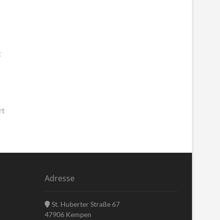
t
rt
Adresse
St. Huberter Straße 67
47906 Kempen