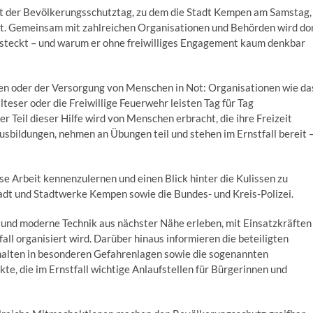
eigt der Bevölkerungsschutztag, zu dem die Stadt Kempen am Samstag,
lädt. Gemeinsam mit zahlreichen Organisationen und Behörden wird do
“ steckt – und warum er ohne freiwilliges Engagement kaum denkbar
en oder der Versorgung von Menschen in Not: Organisationen wie da
teser oder die Freiwillige Feuerwehr leisten Tag für Tag
r Teil dieser Hilfe wird von Menschen erbracht, die ihre Freizeit
usbildungen, nehmen an Übungen teil und stehen im Ernstfall bereit 
e Arbeit kennenzulernen und einen Blick hinter die Kulissen zu
dt und Stadtwerke Kempen sowie die Bundes- und Kreis-Polizei.
und moderne Technik aus nächster Nähe erleben, mit Einsatzkräften
ll organisiert wird. Darüber hinaus informieren die beteiligten
halten in besonderen Gefahrenlagen sowie die sogenannten
e, die im Ernstfall wichtige Anlaufstellen für Bürgerinnen und