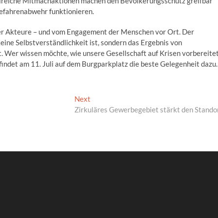
hlreiche Mitmachaktionen machen den Bevölkerungsschutz greifbar
Gefahrenabwehr funktionieren.
er Akteure – und vom Engagement der Menschen vor Ort. Der
eine Selbstverständlichkeit ist, sondern das Ergebnis von
 Wer wissen möchte, wie unsere Gesellschaft auf Krisen vorbereite
 findet am 11. Juli auf dem Burgparkplatz die beste Gelegenheit dazu.
Next
Next
post:
Zirkuläres Gewerbegebiet stärkt den Stando