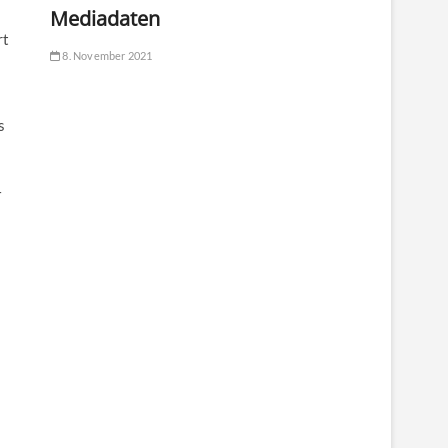
Mediadaten
rt
8. November 2021
s
–