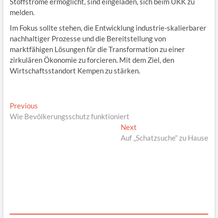
Stoffströme ermöglicht, sind eingeladen, sich beim UKK zu
melden.
Im Fokus sollte stehen, die Entwicklung industrie-skalierbarer
nachhaltiger Prozesse und die Bereitstellung von
marktfähigen Lösungen für die Transformation zu einer
zirkulären Ökonomie zu forcieren. Mit dem Ziel, den
Wirtschaftsstandort Kempen zu stärken.
Beitragsnavigation
Previous
Previous
post:
Wie Bevölkerungsschutz funktioniert
Next
Next
post:
Auf „Schatzsuche“ zu Hause