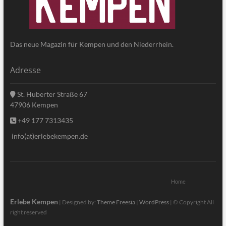
Das neue Magazin für Kempen und den Niederrhein.
Adresse
St. Huberter Straße 67
47906 Kempen
+49 177 7313435
info(at)erlebekempen.de
Home
Erlebe Kempen
| Designed by:
Theme Freesia
|
WordPress
| © Copyright All
right reserved