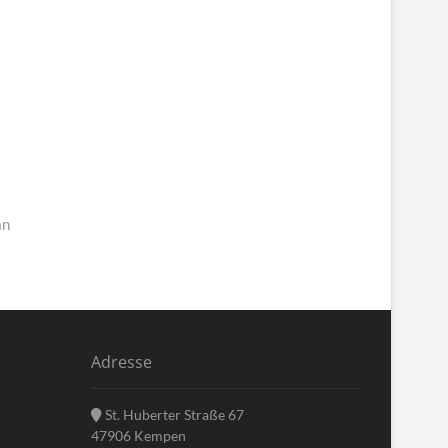
an
Adresse
St. Huberter Straße 67
47906 Kempen