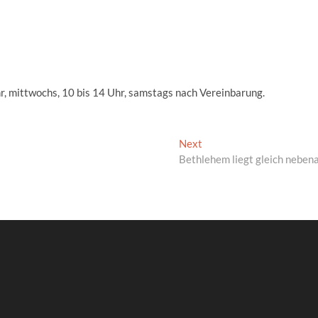
hr, mittwochs, 10 bis 14 Uhr, samstags nach Vereinbarung.
Next
Next
post:
Bethlehem liegt gleich neben