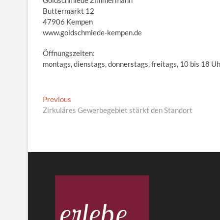
Goldschmiede Zimmermann
Buttermarkt 12
47906 Kempen
www.goldschmiede-kempen.de
Öffnungszeiten:
montags, dienstags, donnerstags, freitags, 10 bis 18 U
Beitragsnavigation
Previous
Previous
post:
Zirkuläres Gewerbegebiet stärkt den Standort