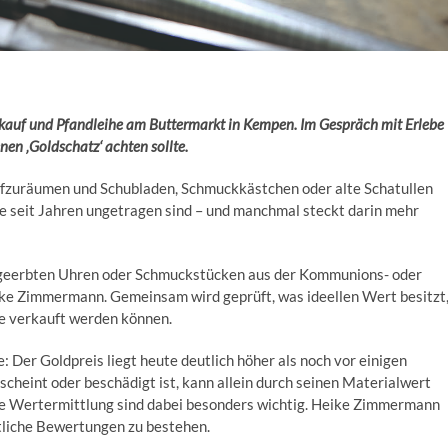
auf und Pfandleihe am Buttermarkt in Kempen. Im Gespräch mit Erlebe
n ‚Goldschatz‘ achten sollte.
ufzuräumen und Schubladen, Schmuckkästchen oder alte Schatullen
e seit Jahren ungetragen sind – und manchmal steckt darin mehr
geerbten Uhren oder Schmuckstücken aus der Kommunions- oder
ike Zimmermann. Gemeinsam wird geprüft, was ideellen Wert besitzt
ke verkauft werden können.
e: Der Goldpreis liegt heute deutlich höher als noch vor einigen
cheint oder beschädigt ist, kann allein durch seinen Materialwert
are Wertermittlung sind dabei besonders wichtig. Heike Zimmermann
tliche Bewertungen zu bestehen.