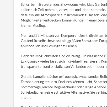
Schon beim Betreten des Showrooms wird klar: GartenL
sollen sich Zeit nehmen, verweilen und Ideen sammeln
dazu ein, die Atmosphäre auf sich wirken zu lassen. W
Möglichkeiten entdecken, können Kinder in einer Spiele
kleinen Ausflug.
Nur rund 25 Minuten von Kempen entfernt, direkt am bel
GartenLüx selbstbewusst als „größten Showroom Europas
an Modellen und Lösungen zu sehen.
Denn die Möglichkeiten sind vielfältig. Ob klassische
Ecklösung – vieles lässt sich individuell realisieren.
transparenten und blickdichten Varianten oder moder
Gerade Lamellendächer erfreuen sich wachsender Belie
Fernbedienung steuern. Dadurch können Licht, Schatten 
Sommertage, leichte Regenschauer oder lange Abende i
Schiebedächern eine attraktive Alternative. Sie verbi
sitzen.