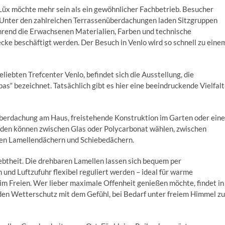
üx möchte mehr sein als ein gewöhnlicher Fachbetrieb. Besucher
. Unter den zahlreichen Terrassenüberdachungen laden Sitzgruppen
ährend die Erwachsenen Materialien, Farben und technische
cke beschäftigt werden. Der Besuch in Venlo wird so schnell zu eine
iebten Trefcenter Venlo, befindet sich die Ausstellung, die
“ bezeichnet. Tatsächlich gibt es hier eine beeindruckende Vielfalt
 Überdachung am Haus, freistehende Konstruktion im Garten oder eine
 Kunden können zwischen Glas oder Polycarbonat wählen, zwischen
nen Lamellendächern und Schiebedächern.
btheit. Die drehbaren Lamellen lassen sich bequem per
und Luftzufuhr flexibel reguliert werden – ideal für warme
m Freien. Wer lieber maximale Offenheit genießen möchte, findet in
nden Wetterschutz mit dem Gefühl, bei Bedarf unter freiem Himmel zu