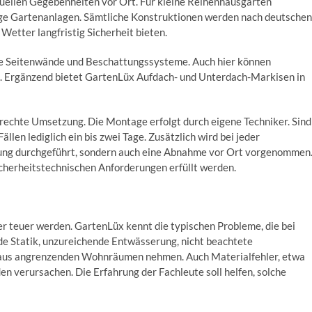
duellen Gegebenheiten vor Ort. Für kleine Reihenhausgärten
ge Gartenanlagen. Sämtliche Konstruktionen werden nach deutschen
Wetter langfristig Sicherheit bieten.
 die Seitenwände und Beschattungssysteme. Auch hier können
n. Ergänzend bietet GartenLüx Aufdach- und Unterdach-Markisen in
echte Umsetzung. Die Montage erfolgt durch eigene Techniker. Sind
ällen lediglich ein bis zwei Tage. Zusätzlich wird bei jeder
nung durchgeführt, sondern auch eine Abnahme vor Ort vorgenommen
sicherheitstechnischen Anforderungen erfüllt werden.
 teuer werden. GartenLüx kennt die typischen Probleme, die bei
de Statik, unzureichende Entwässerung, nicht beachtete
t aus angrenzenden Wohnräumen nehmen. Auch Materialfehler, etwa
en verursachen. Die Erfahrung der Fachleute soll helfen, solche