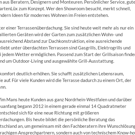
am aus Beratern, Designern und Monteuren. Persönlicher Service, gut
GartenLüx zum Konzept. Wer den Showroom besucht, merkt schnell,
sondern Ideen für modernes Wohnen im Freien entstehen.
r einer Terrassenüberdachung. Sie sind heute weit mehr als nur ein
stallierten Geräten wird der Garten zum zusätzlichen Wohn- und
 ausreichend Abstand zur Dachkonstruktion, eine ausreichende
iebt unter überdachten Terrassen sind Gasgrills, Elektrogrills und
i jedem Wetter ermöglichen. Passend zum Start der Grillsaison finde
und um Outdoor-Living und ausgewählte Grill-Ausstattung.
omfort deutlich erhöhen. Sie schafft zusätzlichen Lebensraum,
e auf. Für viele Kunden wird die Terrasse dadurch zu einem Ort, der
nn.
im Mans heute Kunden aus ganz Nordrhein-Westfalen und darüber
Neuanfang begann 2012 in einem gerade einmal 14 Quadratmeter
ntschied sich für eine neue Richtung mit größeren
dachungen. Bis heute bildet die persönliche Beratung das
utschland an, um gemeinsam mit den Fachberatern ihre Wunschlösun
chsprachigen Ansprechpartnern, sondern auch von technischem Know-h