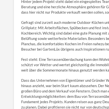
Hinter jedem Projekt steht dabei ein eingespieltes Te
Beratung und eine herzliche Atmosphäre gehören für 
dass hier nicht nur Produkte verkauft werden sollen, 
Gefragt sind zurzeit auch moderne Outdoor-Küchen unte
Grillplatz: Mit Arbeitsflächen, Spülbecken und fest in
Kochbereich. Wichtig sind dabei eine gute Planung mit
Belüftung sowie wetterfeste Materialien. Besonders bel
Planchas, die komfortables Kochen im Freien nahezu be
Besucher bei GartenLüx übrigens auch Inspirationen r
Fest steht: Eine Terrassenüberdachung kann den Wohnk
schützt vor Wetter und wertet gleichzeitig die Immobili
weit über die Sommermonate hinaus genutzt werden ka
Dass das Unternehmen von Eigentümer und Gründer W
hinaus anzieht, war beim Start kaum abzusehen. Der 
großen Büro und dem Verkauf von Fenstern. Doch man e
Entwicklungsmöglichkeiten: dem Bau von Terrassenüber
Fundament jedes Projekts. Kunden reisen aus ganz De
zu planen. Dabei profitieren sie nicht nur von deuts