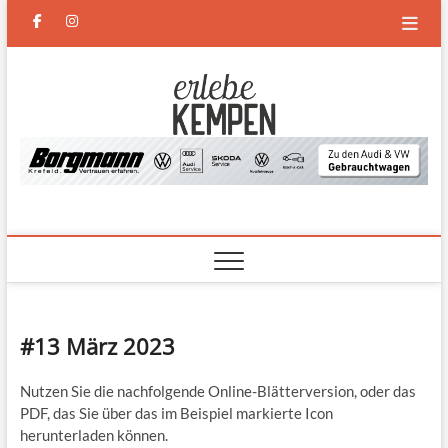
Skip
facebook
instagram
to
content
Erlebe
DAS NEUE MAGAZIN FÜR
KEMPEN UND DEN
NIEDERRHEIN
Kempen
#13 März 2023
Nutzen Sie die nachfolgende Online-Blätterversion, oder das
PDF, das Sie über das im Beispiel markierte Icon
herunterladen können.