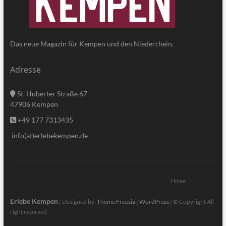
Das neue Magazin für Kempen und den Niederrhein.
Adresse
St. Huberter Straße 67
47906 Kempen
+49 177 7313435
info(at)erlebekempen.de
Home
Erlebe Kempen
| Designed by:
Theme Freesia
|
WordPress
| © Copyright All
right reserved