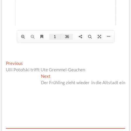
Beitragsnavigation
Previous
Previous
post:
Ulli Potofski trifft Ute Gremmel-Geuchen
Next
Next
post:
Der Frühling zieht wieder in die Altstadt ein