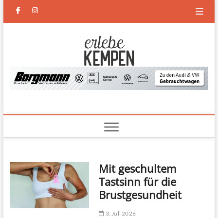
Skip
facebook
instagram
to
content
Erlebe
DAS NEUE MAGAZIN FÜR
KEMPEN UND DEN
NIEDERRHEIN
Kempen
Mit geschultem
Tastsinn für die
Brustgesundheit
3. Juli 2026