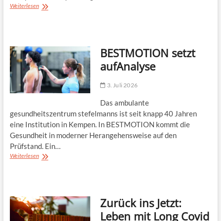
Parkinson
Weiterlesen
und
Demenz
im
Blick
BESTMOTION setzt
aufAnalyse
3. Juli 2026
Das ambulante
gesundheitszentrum stefelmanns ist seit knapp 40 Jahren
eine Institution in Kempen. In BESTMOTION kommt die
Gesundheit in moderner Herangehensweise auf den
Prüfstand. Ein…
BESTMOTION
Weiterlesen
setzt
aufAnalyse
Zurück ins Jetzt:
Leben mit Long Covid