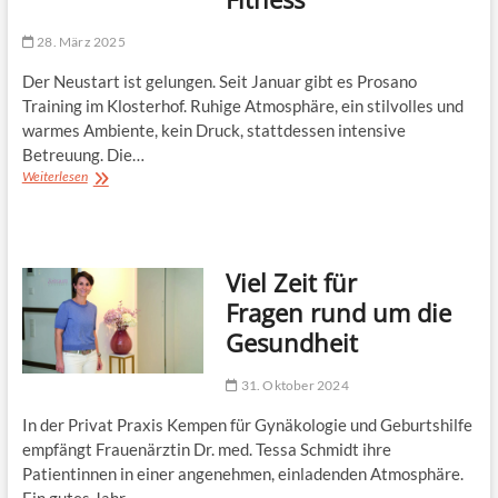
28. März 2025
Der Neustart ist gelungen. Seit Januar gibt es Prosano
Training im Klosterhof. Ruhige Atmosphäre, ein stilvolles und
warmes Ambiente, kein Druck, stattdessen intensive
Betreuung. Die…
Prosano
Weiterlesen
Training
in
Kempen:
Ein
Viel Zeit für
neues
Konzept
Fragen rund um die
für
Gesundheit
Gesundheit
und
Fitness
31. Oktober 2024
In der Privat Praxis Kempen für Gynäkologie und Geburtshilfe
empfängt Frauenärztin Dr. med. Tessa Schmidt ihre
Patientinnen in einer angenehmen, einladenden Atmosphäre.
Ein gutes Jahr…