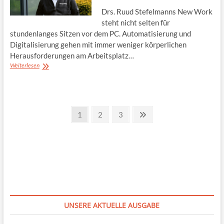
Drs. Ruud Stefelmanns New Work
steht nicht selten für
stundenlanges Sitzen vor dem PC. Automatisierung und
Digitalisierung gehen mit immer weniger körperlichen
Herausforderungen am Arbeitsplatz…
Bewegte
Weiterlesen
Arbeit
Seitennummerierung
Page
Page
Page
Next
1
2
3
page
der
Beiträge
UNSERE AKTUELLE AUSGABE