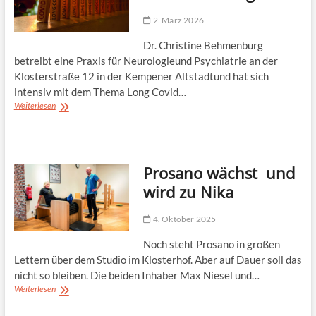
2. März 2026
Dr. Christine Behmenburg
betreibt eine Praxis für Neurologieund Psychiatrie an der
Klosterstraße 12 in der Kempener Altstadtund hat sich
intensiv mit dem Thema Long Covid…
Zurück
Weiterlesen
ins
Jetzt:
Leben
mit
Prosano wächst und
Long
Covid
wird zu Nika
4. Oktober 2025
Noch steht Prosano in großen
Lettern über dem Studio im Klosterhof. Aber auf Dauer soll das
nicht so bleiben. Die beiden Inhaber Max Niesel und…
Prosano
Weiterlesen
wächst
und