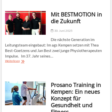
wird
zu
Mit BESTMOTION in
Nika
die Zukunft
30. Juni 2025
Die nächste Generation im
Leitungsteam eingebaut: Im ags Kempen setzen mit Thea
Best-Goetzens und Jan Best zwei junge Physiotherapeuten
Impulse. Im 37. Jahr seines…
Mit
Weiterlesen
BESTMOTION
in
die
Zukunft
Prosano Training in
Kempen: Ein neues
Konzept für
Gesundheit und
Fitness