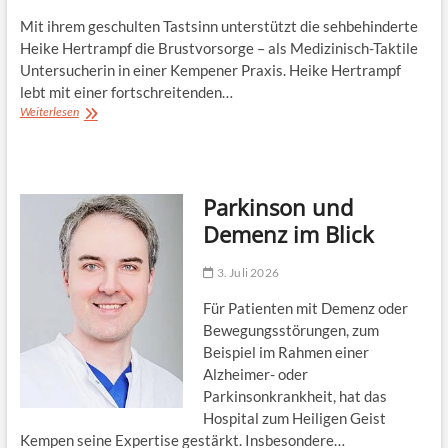
Mit ihrem geschulten Tastsinn unterstützt die sehbehinderte
Heike Hertrampf die Brustvorsorge – als Medizinisch-Taktile
Untersucherin in einer Kempener Praxis. Heike Hertrampf
lebt mit einer fortschreitenden…
Mit
Weiterlesen
geschultem
Tastsinn
für
die
Parkinson und
Brustgesundheit
Demenz im Blick
3. Juli 2026
Für Patienten mit Demenz oder
Bewegungsstörungen, zum
Beispiel im Rahmen einer
Alzheimer- oder
Parkinsonkrankheit, hat das
Hospital zum Heiligen Geist
Kempen seine Expertise gestärkt. Insbesondere…