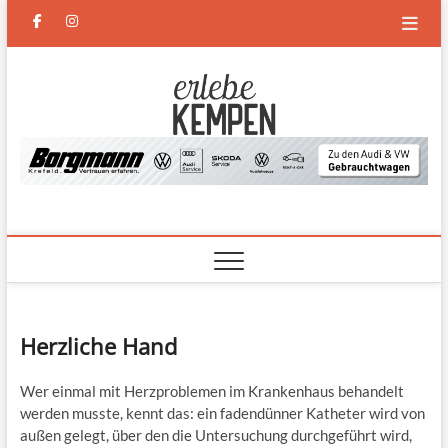
Skip
facebook
instagram
to
content
Erlebe
DAS NEUE MAGAZIN FÜR
KEMPEN UND DEN
NIEDERRHEIN
Kempen
Herzliche Hand
Wer einmal mit Herzproblemen im Krankenhaus behandelt
werden musste, kennt das: ein fadendünner Katheter wird von
außen gelegt, über den die Untersuchung durchgeführt wird,