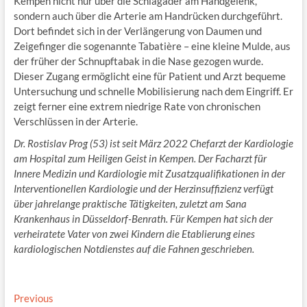
Kempen nicht nur über die Schlagader am Handgelenk,
sondern auch über die Arterie am Handrücken durchgeführt.
Dort befindet sich in der Verlängerung von Daumen und
Zeigefinger die sogenannte Tabatière – eine kleine Mulde, aus
der früher der Schnupftabak in die Nase gezogen wurde.
Dieser Zugang ermöglicht eine für Patient und Arzt bequeme
Untersuchung und schnelle Mobilisierung nach dem Eingriff. Er
zeigt ferner eine extrem niedrige Rate von chronischen
Verschlüssen in der Arterie.
Dr. Rostislav Prog (53) ist seit März 2022 Chefarzt der Kardiologie
am Hospital zum Heiligen Geist in Kempen. Der Facharzt für
Innere Medizin und Kardiologie mit Zusatzqualifikationen in der
Interventionellen Kardiologie und der Herzinsuffizienz verfügt
über jahrelange praktische Tätigkeiten, zuletzt am Sana
Krankenhaus in Düsseldorf-Benrath. Für Kempen hat sich der
verheiratete Vater von zwei Kindern die Etablierung eines
kardiologischen Notdienstes auf die Fahnen geschrieben.
Beitragsnavigation
Previous
Previous