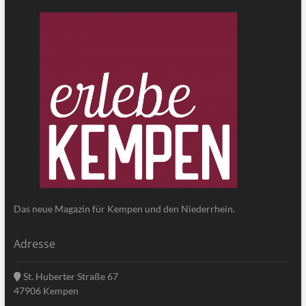
Das neue Magazin für Kempen und den Niederrhein.
Adresse
St. Huberter Straße 67
47906 Kempen