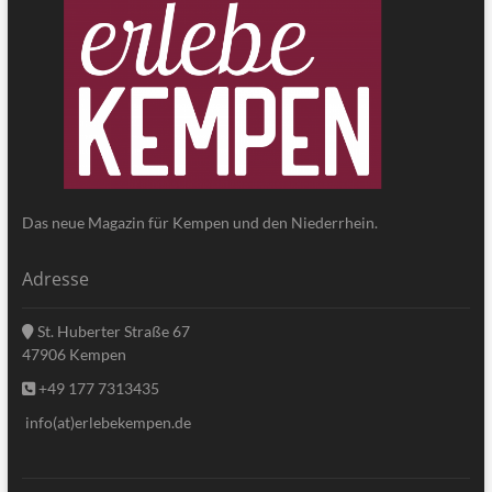
Das neue Magazin für Kempen und den Niederrhein.
Adresse
St. Huberter Straße 67
47906 Kempen
+49 177 7313435
info(at)erlebekempen.de