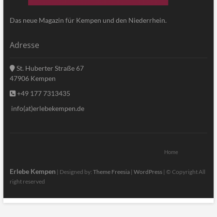
Das neue Magazin für Kempen und den Niederrhein.
Adresse
St. Huberter Straße 67
47906 Kempen
+49 177 7313435
info(at)erlebekempen.de
Home
Erlebe Kempen
| Designed by:
Theme Freesia
|
WordPress
| © Copyright All
right reserved