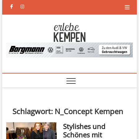
Skip
facebook
instagram
to
content
Erlebe
DAS NEUE MAGAZIN FÜR
KEMPEN UND DEN
NIEDERRHEIN
Kempen
Schlagwort:
N_Concept Kempen
Stylishes und
Schönes mit