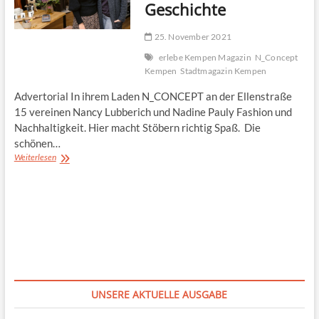
Geschichte
25. November 2021
erlebe Kempen Magazin
N_Concept
Kempen
Stadtmagazin Kempen
Advertorial In ihrem Laden N_CONCEPT an der Ellenstraße
15 vereinen Nancy Lubberich und Nadine Pauly Fashion und
Nachhaltigkeit. Hier macht Stöbern richtig Spaß. Die
schönen…
Stylishes
Weiterlesen
und
Schönes
mit
Geschichte
UNSERE AKTUELLE AUSGABE