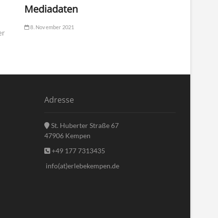
Mediadaten
8. November 2021
er
Adresse
St. Huberter Straße 67
47906 Kempen
+49 177 7313435
info(at)erlebekempen.de