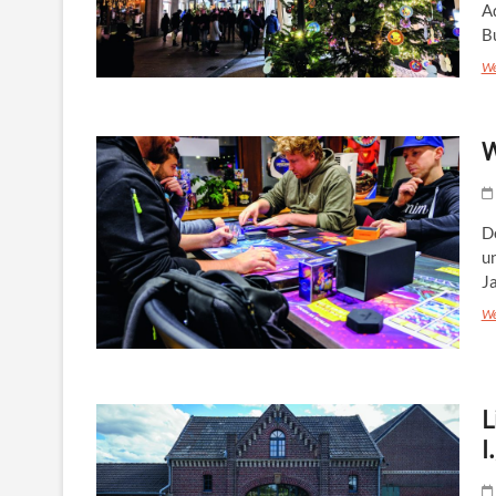
A
B
We
W
D
un
J
We
L
I