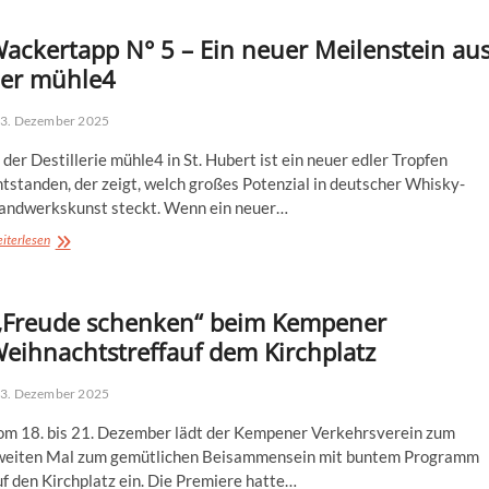
seinen
Ehrenbürger
ackertapp N° 5 – Ein neuer Meilenstein au
er mühle4
3. Dezember 2025
 der Destillerie mühle4 in St. Hubert ist ein neuer edler Tropfen
tstanden, der zeigt, welch großes Potenzial in deutscher Whisky-
andwerkskunst steckt. Wenn ein neuer…
Wackertapp N° 5
iterlesen
–
Ein
neuer
Freude schenken“ beim Kempener
Meilenstein
aus
eihnachtstreffauf dem Kirchplatz
der
mühle4
3. Dezember 2025
om 18. bis 21. Dezember lädt der Kempener Verkehrsverein zum
weiten Mal zum gemütlichen Beisammensein mit buntem Programm
f den Kirchplatz ein. Die Premiere hatte…