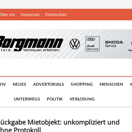
Über uns
Impressum
Datenschutz
n
DEN NIEDERRHEIN
HIV
NEUES
ADVERTORIALS
SHOPPING
MENSCHEN
UNTERWEGS
POLITIK
VERLOSUNG
ückgabe Mietobjekt: unkompliziert und
hne Protokoll