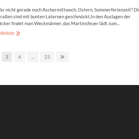
ar nicht gerade noch Aschermittwoch, Ostern, Sommerferienzeit? Di
traßen sind mit bunten Laternen geschmückt.In den Auslagen der
äcker findet man Weckmänner, das Martinsfeuer lädt zum…
Liebe
iterlesen
Kempener,
lieber
Norbert
I.,
ge
Page
Page
Page
Next
3
4
…
23
liebe
page
Gerda
I.,
liebe
Freunde
des
Karnevals,