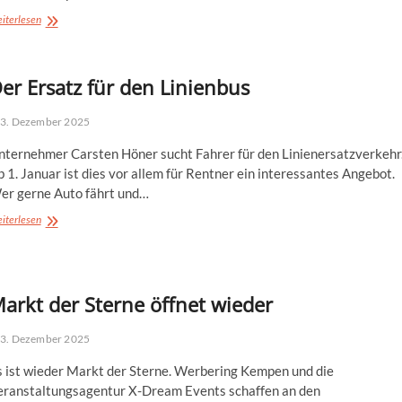
„Freude
iterlesen
schenken“
beim
Kempener
er Ersatz für den Linienbus
Weihnachtstreffauf
dem
Kirchplatz
3. Dezember 2025
nternehmer Carsten Höner sucht Fahrer für den Linienersatzverkehr
 1. Januar ist dies vor allem für Rentner ein interessantes Angebot.
er gerne Auto fährt und…
Der
iterlesen
Ersatz
für
den
Linienbus
arkt der Sterne öffnet wieder
3. Dezember 2025
s ist wieder Markt der Sterne. Werbering Kempen und die
eranstaltungsagentur X-Dream Events schaffen an den