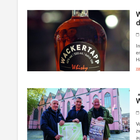
W
d
In
en
H
We
„
W
V
z
au