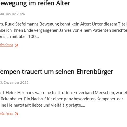
ewegung im reifen Alter
30. Januar 2026
rs. Ruud Stefelmanns Bewegung kennt kein Alter: Unter diesem Titel
abe ich Ihnen Ende vergangenen Jahres von einem Patienten berichte
er sich mit über 100…
Bewegung
iterlesen
im
reifen
Alter
empen trauert um seinen Ehrenbürger
3. Dezember 2025
arl-Heinz Hermans war eine Institution. Er verband Menschen, war e
rückenbauer. Ein Nachruf für einen ganz besonderen Kempener, der
ine Heimatstadt liebte und vielfältig prägte.…
Kempen
iterlesen
trauert
um