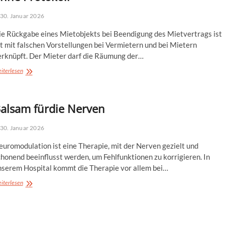
30. Januar 2026
ie Rückgabe eines Mietobjekts bei Beendigung des Mietvertrags ist
t mit falschen Vorstellungen bei Vermietern und bei Mietern
erknüpft. Der Mieter darf die Räumung der…
Rückgabe
iterlesen
Mietobjekt:
unkompliziert
und
alsam fürdie Nerven
ohne
Protokoll
30. Januar 2026
uromodulation ist eine Therapie, mit der Nerven gezielt und
honend beeinflusst werden, um Fehlfunktionen zu korrigieren. In
nserem Hospital kommt die Therapie vor allem bei…
Balsam
iterlesen
fürdie
Nerven