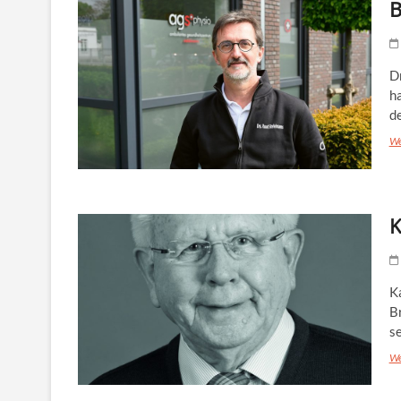
B
D
h
d
We
K
K
B
se
We