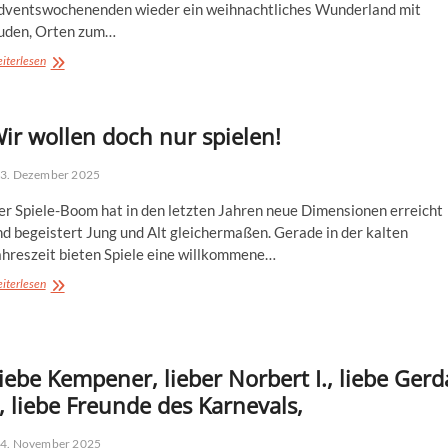
dventswochenenden wieder ein weihnachtliches Wunderland mit
uden, Orten zum…
Markt
iterlesen
der
Sterne
öffnet
ir wollen doch nur spielen!
wieder
3. Dezember 2025
er Spiele-Boom hat in den letzten Jahren neue Dimensionen erreicht
d begeistert Jung und Alt gleichermaßen. Gerade in der kalten
ahreszeit bieten Spiele eine willkommene…
Wir
iterlesen
wollen
doch
nur
spielen!
iebe Kempener, lieber Norbert I., liebe Gerd
., liebe Freunde des Karnevals,
4. November 2025