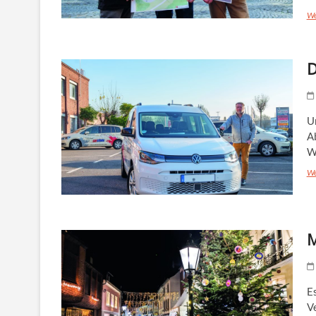
We
D
U
Ab
W
We
M
E
V