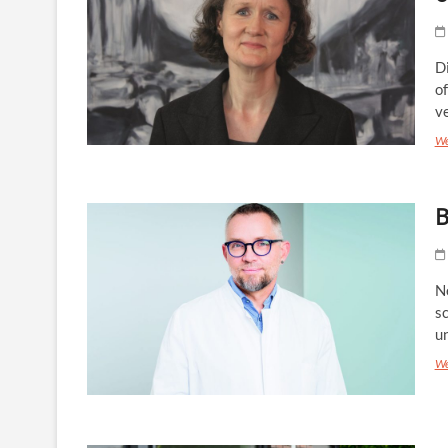
D
of
v
We
B
Ne
sc
u
We