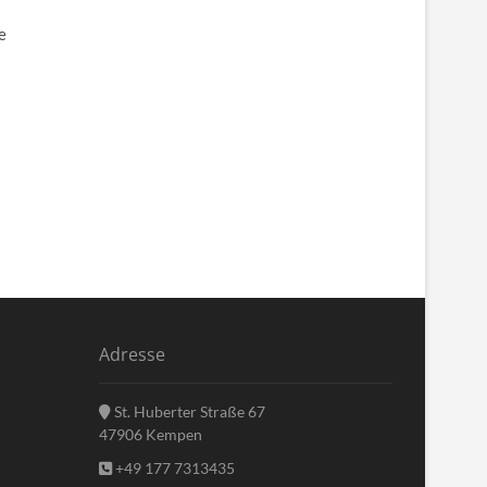
e
Adresse
St. Huberter Straße 67
47906 Kempen
+49 177 7313435