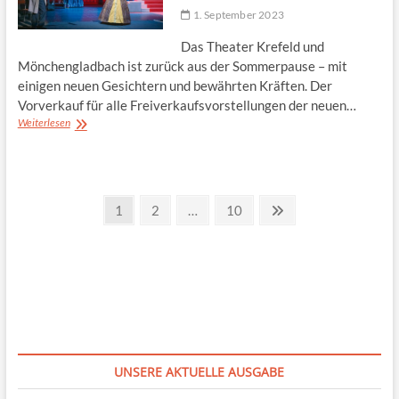
1. September 2023
Das Theater Krefeld und
Mönchengladbach ist zurück aus der Sommerpause – mit
einigen neuen Gesichtern und bewährten Kräften. Der
Vorverkauf für alle Freiverkaufsvorstellungen der neuen…
Vorhang
Weiterlesen
auf
für
die
neue
Seitennummerierung
Spielzeit!
Page
Page
Page
Next
1
2
…
10
page
der
Beiträge
UNSERE AKTUELLE AUSGABE