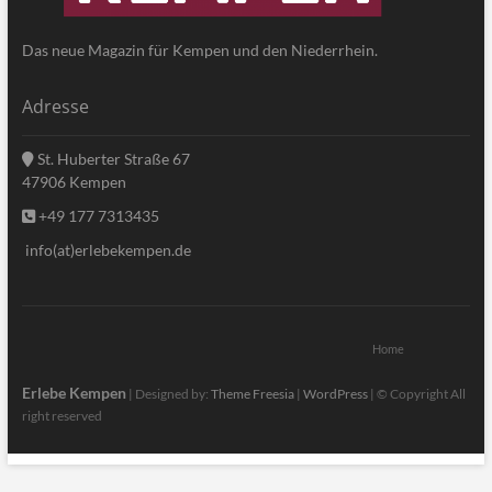
Das neue Magazin für Kempen und den Niederrhein.
Adresse
St. Huberter Straße 67
47906 Kempen
+49 177 7313435
info(at)erlebekempen.de
Home
Erlebe Kempen
| Designed by:
Theme Freesia
|
WordPress
| © Copyright All
right reserved