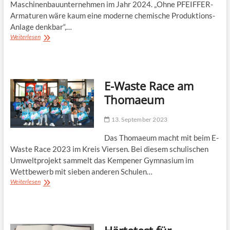
Maschinenbauunternehmen im Jahr 2024. „Ohne PFEIFFER-
Armaturen wäre kaum eine moderne chemische Produktions-
Anlage denkbar“,…
50
Weiterlesen
Jahre
PFEIFFER:
Vom
Handwerksbetrieb
E-Waste Race am
zum
Global
Thomaeum
Player
13. September 2023
Das Thomaeum macht mit beim E-
Waste Race 2023 im Kreis Viersen. Bei diesem schulischen
Umweltprojekt sammelt das Kempener Gymnasium im
Wettbewerb mit sieben anderen Schulen…
E-
Weiterlesen
Waste
Race
am
Thomaeum