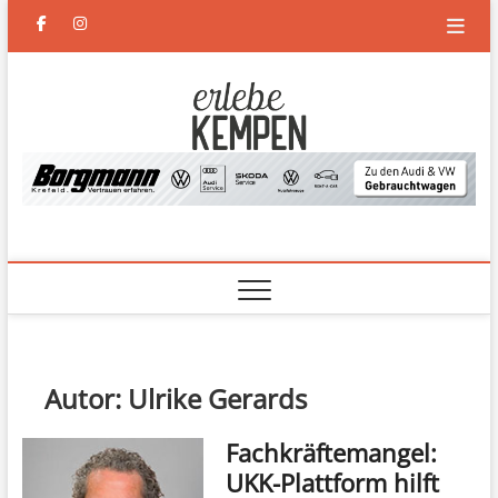
Skip
facebook
instagram
to
content
Erlebe
DAS NEUE MAGAZIN FÜR
KEMPEN UND DEN
NIEDERRHEIN
Kempen
Autor:
Ulrike Gerards
Fachkräftemangel:
UKK-Plattform hilft