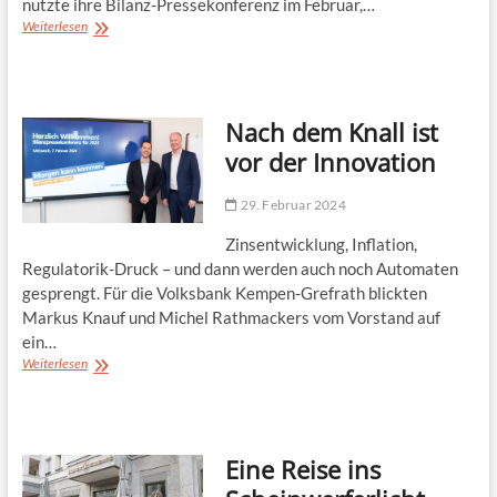
nutzte ihre Bilanz-Pressekonferenz im Februar,…
Wenn
Weiterlesen
Einbrecher
im
Nebel
stehen
Nach dem Knall ist
vor der Innovation
29. Februar 2024
Zinsentwicklung, Inflation,
Regulatorik-Druck – und dann werden auch noch Automaten
gesprengt. Für die Volksbank Kempen-Grefrath blickten
Markus Knauf und Michel Rathmackers vom Vorstand auf
ein…
Nach
Weiterlesen
dem
Knall
ist
vor
Eine Reise ins
der
Innovation