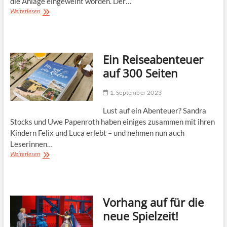
die Anlage eingeweiht worden. Der…
Liebfrauen-
Weiterlesen
Sportpark
fördert
Gemeinschaft
Ein Reiseabenteuer
auf 300 Seiten
1. September 2023
Lust auf ein Abenteuer? Sandra
Stocks und Uwe Papenroth haben einiges zusammen mit ihren
Kindern Felix und Luca erlebt – und nehmen nun auch
Leserinnen…
Ein
Weiterlesen
Reiseabenteuer
auf
300
Seiten
Vorhang auf für die
neue Spielzeit!