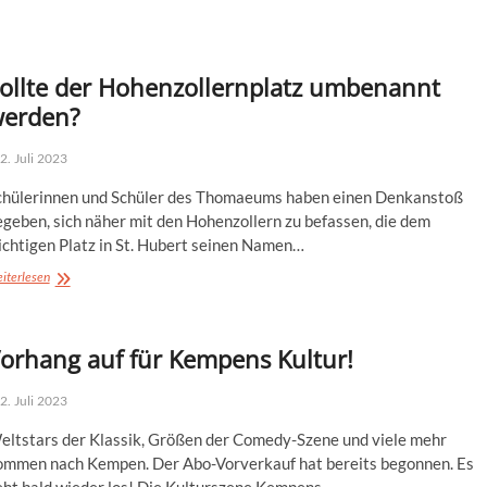
Sommer
geht’s
raus
ollte der Hohenzollernplatz umbenannt
erden?
2. Juli 2023
chülerinnen und Schüler des Thomaeums haben einen Denkanstoß
egeben, sich näher mit den Hohenzollern zu befassen, die dem
ichtigen Platz in St. Hubert seinen Namen…
Sollte
iterlesen
der
Hohenzollernplatz
umbenannt
orhang auf für Kempens Kultur!
werden?
2. Juli 2023
eltstars der Klassik, Größen der Comedy-Szene und viele mehr
ommen nach Kempen. Der Abo-Vorverkauf hat bereits begonnen. Es
eht bald wieder los! Die Kulturszene Kempens…