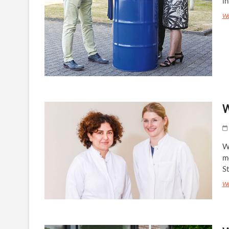
in
We
W
We
m
S
We