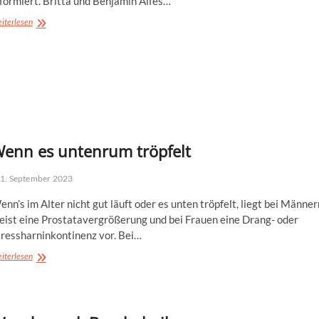
formiert. Britta und Benjamin Alfes…
Dritte
iterlesen
Generation
übernimmt
bei
Peters
Verantwortung
enn es untenrum tröpfelt
1. September 2023
nn’s im Alter nicht gut läuft oder es unten tröpfelt, liegt bei Männer
eist eine Prostatavergrößerung und bei Frauen eine Drang- oder
tressharninkontinenz vor. Bei…
Wenn
iterlesen
es
untenrum
tröpfelt