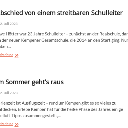
bschied von einem streitbaren Schulleiter
2. Juli 2023
we Hötter war 23 Jahre Schulleiter – zunächst an der Realschule, da
n der neuen Kempener Gesamtschule, die 2014 an den Start ging. Nu
aben…
Abschied
iterlesen
von
einem
streitbaren
Schulleiter
m Sommer geht’s raus
2. Juli 2023
rienzeit ist Ausflugszeit – rund um Kempen gibt es so vieles zu
ntdecken. Erlebe Kempen hat für die heiße Phase des Jahres einige
reiluft-Tipps zusammengestellt,…
Im
iterlesen