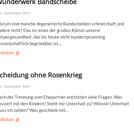
underwerk Bandscheibe
1. September 2023
arum sind manche degenerierte Bandscheiben schmerzhaft und
dere nicht? Das ist eines der großen Rätsel unserer
örpergesundheit, das bis heute nicht hundertprozentig
issenschaftlich begründbar ist.…
Wunderwerk
iterlesen
Bandscheibe
cheidung ohne Rosenkrieg
1. September 2023
ach der Trennung vom Ehepartner entstehen viele Fragen. Was
ssiert mit den Kindern? Steht mir Unterhalt zu? Wieviel Unterhalt
uss ich zahlen? Was geschieht mit…
Scheidung
iterlesen
ohne
Rosenkrieg