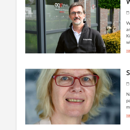
W
W
an
K
w
We
S
N
pa
m
We