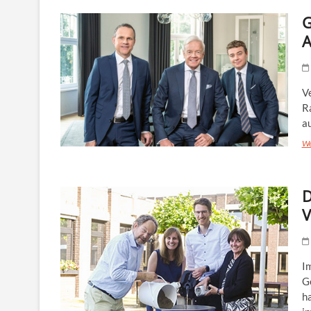
G
A
V
Ra
a
We
D
V
I
G
h