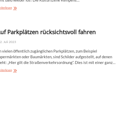
Vorhang
iterlesen
auf
für
Kempens
Kultur!
uf Parkplätzen rücksichtsvoll fahren
2. Juli 2023
 vielen öffentlich zugänglichen Parkplätzen, zum Beispiel
upermärkten oder Baumärkten, sind Schilder aufgestellt, auf denen
eht: „Hier gilt die Straßenverkehrsordnung“. Dies ist mit einer ganz…
Auf
iterlesen
Parkplätzen
rücksichtsvoll
fahren