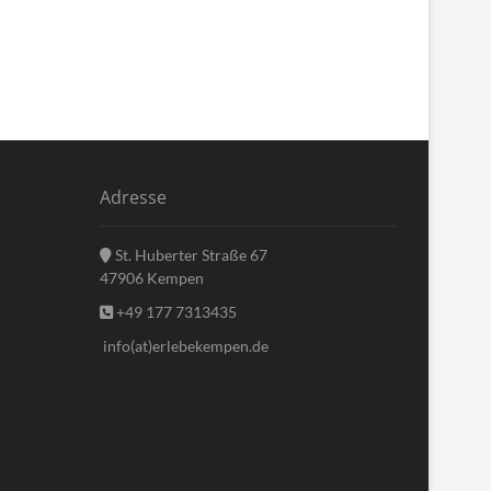
Adresse
St. Huberter Straße 67
47906 Kempen
+49 177 7313435
info(at)erlebekempen.de