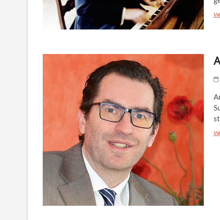
We
A
An
S
st
We