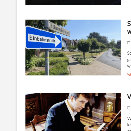
S
w
S
g
w
We
V
W
k
g