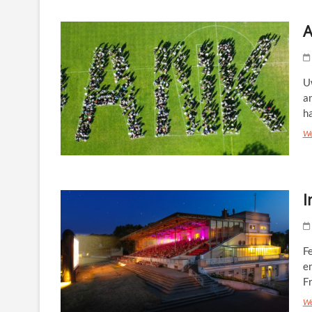
A
U
a
h
We
I
Fe
e
F
We