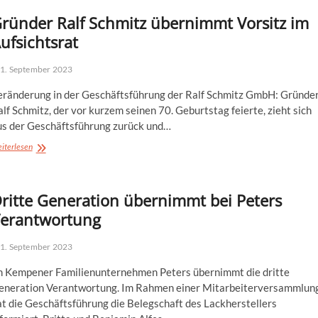
ründer Ralf Schmitz übernimmt Vorsitz im
ufsichtsrat
1. September 2023
eränderung in der Geschäftsführung der Ralf Schmitz GmbH: Gründe
lf Schmitz, der vor kurzem seinen 70. Geburtstag feierte, zieht sich
us der Geschäftsführung zurück und…
Gründer
iterlesen
Ralf
Schmitz
übernimmt
ritte Generation übernimmt bei Peters
Vorsitz
im
erantwortung
Aufsichtsrat
1. September 2023
m Kempener Familienunternehmen Peters übernimmt die dritte
eneration Verantwortung. Im Rahmen einer Mitarbeiterversammlun
at die Geschäftsführung die Belegschaft des Lackherstellers