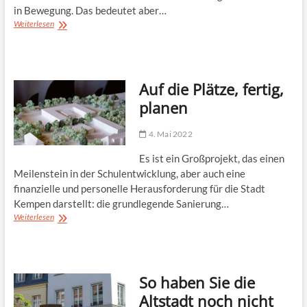
in Bewegung. Das bedeutet aber…
Für
Weiterlesen
die
richtige
Optik
beim
Auf die Plätze, fertig,
Sport
planen
4. Mai 2022
Es ist ein Großprojekt, das einen
Meilenstein in der Schulentwicklung, aber auch eine
finanzielle und personelle Herausforderung für die Stadt
Kempen darstellt: die grundlegende Sanierung…
Auf
Weiterlesen
die
Plätze,
fertig,
planen
So haben Sie die
Altstadt noch nicht