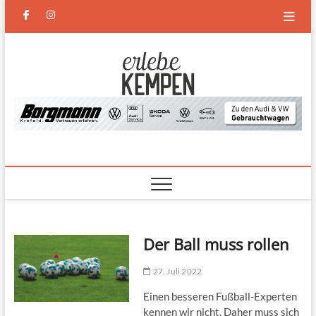
Skip
facebook
instagram
to
content
Erlebe
DAS NEUE MAGAZIN FÜR
KEMPEN UND DEN
NIEDERRHEIN
Kempen
Der Ball muss rollen
27. Juli 2022
Einen besseren Fußball-Experten
kennen wir nicht. Daher muss sich