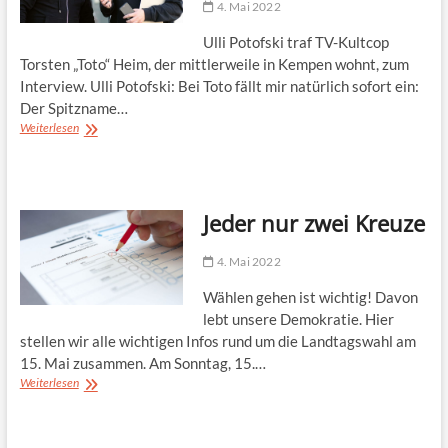
4. Mai 2022
Ulli Potofski traf TV-Kultcop
Torsten „Toto“ Heim, der mittlerweile in Kempen wohnt, zum
Interview. Ulli Potofski: Bei Toto fällt mir natürlich sofort ein:
Der Spitzname…
„Ich
Weiterlesen
fühle
mich
total
wohl“
Jeder nur zwei Kreuze
4. Mai 2022
Wählen gehen ist wichtig! Davon
lebt unsere Demokratie. Hier
stellen wir alle wichtigen Infos rund um die Landtagswahl am
15. Mai zusammen. Am Sonntag, 15.…
Jeder
Weiterlesen
nur
zwei
Kreuze