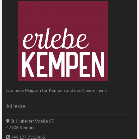
Das neue Magazin für Kempen und den Niederrhein.
Adresse
St. Huberter Straße 67
47906 Kempen
+49 177 7313435