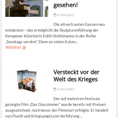
gesehen!
4. Mai 2022
Die altvertrauten Gassen neu
entdecken – das ermöglicht die Skulpturenführung der
Kempener Künstlerin Edith Stefelmanns in der Reihe
„Sonntags um drei“. Denn an vielen Ecken…
So
Weiterlesen
haben
Sie
die
Altstadt
Versteckt vor der
noch
nicht
Welt des Krieges
gesehen!
4. Mai 2022
Der auf mehreren Festivals
gezeigte Film „Das Glaszimmer“ wurde bereits mit Preisen
ausgezeichnet, noch bevor der Filmstart erfolgte. Er handelt
von Flucht und Kriegsangst,von Verführung…