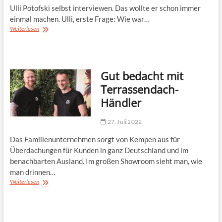
Ulli Potofski selbst interviewen. Das wollte er schon immer
einmal machen. Ulli, erste Frage: Wie war…
Der
Weiterlesen
Ball
muss
rollen
Gut bedacht mit
Terrassendach-
Händler
27. Juli 2022
Das Familienunternehmen sorgt von Kempen aus für
Überdachungen für Kunden in ganz Deutschland und im
benachbarten Ausland. Im großen Showroom sieht man, wie
man drinnen…
Gut
Weiterlesen
bedacht
mit
Terrassendach-
Händler