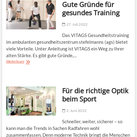
Gute Gründe für
gesundes Training
27. Juli 2022
Das VITAGS Gesundheitstraining
im ambulanten gesundheitszentrum stefelmanns (ags) bietet
viele Vorteile. Unter Anleitung ist VITAGS ein Weg zu Ihrer
alten Stärke. Es gibt gute Gründe,…
Gute
Weiterlesen
Gründe
für
gesundes
Training
Für die richtige Optik
beim Sport
2. Juni 2022
Schneller, weiter, sicherer – so
kann man die Trends in Sachen Radfahren wohl
zusammenfassen. Denn moderne Technik bringt die Menschen