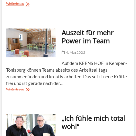
Versteckt
Weiterlesen
vor
der
Welt
des
Auszeit für mehr
Krieges
Power im Team
4. Mai 2022
Auf dem KEENS HOF in Kempen-
Tönisberg können Teams abseits des Arbeitsalltags
zusammenfinden und kreativ arbeiten. Das setzt neue Kräfte
frei und ist gerade nach der…
Auszeit
Weiterlesen
für
mehr
Power
im
„Ich fühle mich total
Team
wohl“