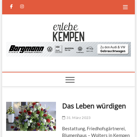
Skip
facebook
instagram
to
content
Erlebe
DAS NEUE MAGAZIN FÜR
KEMPEN UND DEN
NIEDERRHEIN
Kempen
Das Leben würdigen
31. März 2023
Bestattung, Friedhofsgärtnerei,
Blumenhaus – Wolters in Kempen