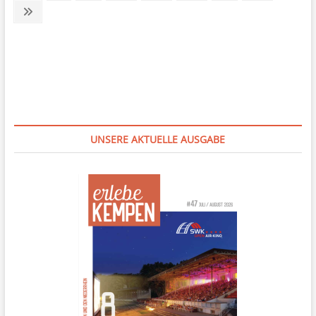
page
der
Next
page
Beiträge
UNSERE AKTUELLE AUSGABE