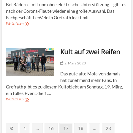
Bei Rädern – mit und ohne elektrische Unterstützung – gibt es
nach der Corona-Flaute wieder eine große Auswahl. Das
Fachgeschäft LeoVelo in Grefrath lockt mit…
Von
Weiterlesen
nostalgisch bis
sportlich
–
Fahrräder
Kult auf zwei Reifen
für
jeden
Geschmack
2. März 2023
Das gute alte Mofa von damals
hat zunehmend mehr Fans. In
Grefrath gibt es zu diesem Kultobjekt am Sonntag, 19. März,
ein tolles Event:die 1.…
Kult
Weiterlesen
auf zwei
Reifen
Seitennummerierung
Previous
Page
Page
Page
Page
Page
1
…
16
17
18
…
23