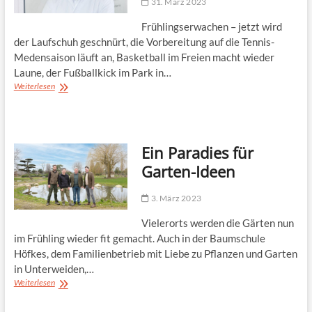
31. März 2023
Frühlingserwachen – jetzt wird
der Laufschuh geschnürt, die Vorbereitung auf die Tennis-
Medensaison läuft an, Basketball im Freien macht wieder
Laune, der Fußballkick im Park in…
Sport-
Weiterlesen
Götter
–
bitte
nicht
Ein Paradies für
übertreiben!
Garten-Ideen
3. März 2023
Vielerorts werden die Gärten nun
im Frühling wieder fit gemacht. Auch in der Baumschule
Höfkes, dem Familienbetrieb mit Liebe zu Pflanzen und Garten
in Unterweiden,…
Ein
Weiterlesen
Paradies
für