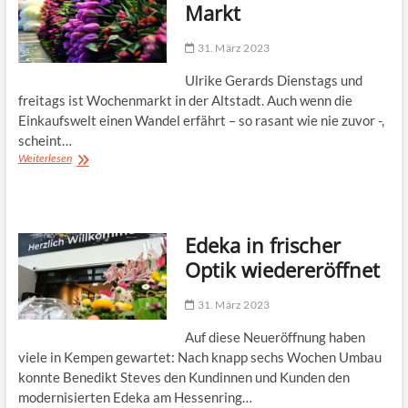
Markt
31. März 2023
Ulrike Gerards Dienstags und
freitags ist Wochenmarkt in der Altstadt. Auch wenn die
Einkaufswelt einen Wandel erfährt – so rasant wie nie zuvor -,
scheint…
Ein
Weiterlesen
Besuch
auf
dem
Markt
Edeka in frischer
Optik wiedereröffnet
31. März 2023
Auf diese Neueröffnung haben
viele in Kempen gewartet: Nach knapp sechs Wochen Umbau
konnte Benedikt Steves den Kundinnen und Kunden den
modernisierten Edeka am Hessenring…