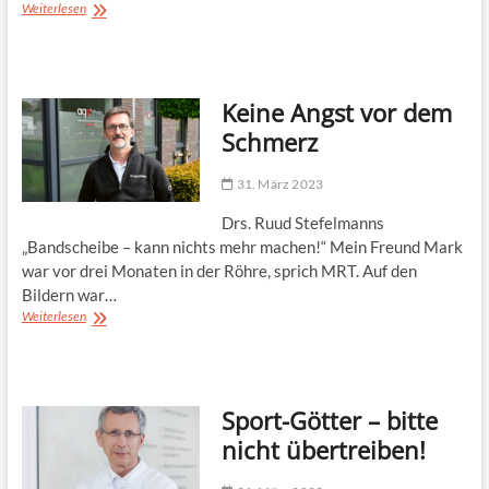
Edeka
Weiterlesen
in
frischer
Optik
wiedereröffnet
Keine Angst vor dem
Schmerz
31. März 2023
Drs. Ruud Stefelmanns
„Bandscheibe – kann nichts mehr machen!“ Mein Freund Mark
war vor drei Monaten in der Röhre, sprich MRT. Auf den
Bildern war…
Keine
Weiterlesen
Angst
vor
dem
Schmerz
Sport-Götter – bitte
nicht übertreiben!