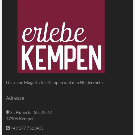
Das neue Magazin für Kempen und den Niederrhein.
Adresse
St. Huberter Straße 67
47906 Kempen
+49 177 7313435